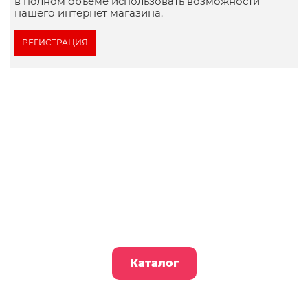
в полном объеме использовать возможности
нашего интернет магазина.
РЕГИСТРАЦИЯ
Получите подарок за первый
заказ
дарим 15 бутылочек морса за первый заказ
через сайт по промокоду МОРС
Каталог